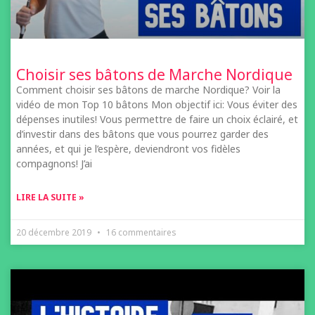
Choisir ses bâtons de Marche Nordique
Comment choisir ses bâtons de marche Nordique? Voir la
vidéo de mon Top 10 bâtons Mon objectif ici: Vous éviter des
dépenses inutiles! Vous permettre de faire un choix éclairé, et
d’investir dans des bâtons que vous pourrez garder des
années, et qui je l’espère, deviendront vos fidèles
compagnons! J’ai
LIRE LA SUITE »
20 décembre 2019
16 commentaires